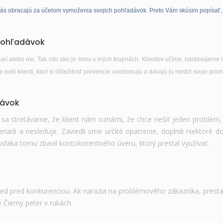
a nás obracajú za účelom vymoženia svojich pohľadávok. Preto Vám skúsim popísať, 
 pohľadávok
rí alebo nie. Tak isto ako je tomu v iných krajinách. Klientov učíme, nastavujem
aši klienti, ktorí si dôležitosť prevencie uvedomujú a dávajú ju medzi svoje priori
dávok
sa stretávame, že klient nám oznámi, že chce riešiť jeden problé
riadi a nesleduje. Zaviedli sme určité opatrenie, doplnili niektoré
 vďaka tomu zbavil kontokorentného úveru, ktorý prestal využívať.
red pred konkurenciou. Ak narazia na problémového zákazníka, prest
Čierny peter v rukách.