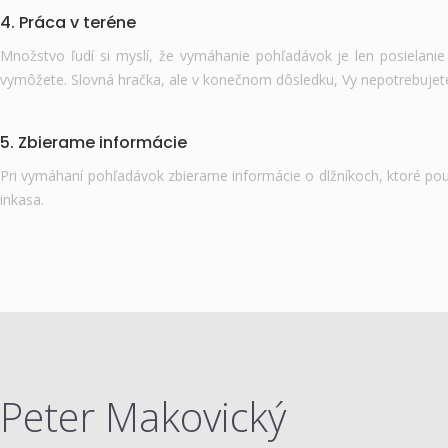
4. Práca v teréne
Množstvo ľudí si myslí, že vymáhanie pohľadávok je len posielani
vymôžete. Slovná hračka, ale v konečnom dôsledku, Vy nepotrebuje
5. Zbierame informácie
Pri vymáhaní pohľadávok zbierame informácie o dlžníkoch, ktoré pou
inkasa.
Peter Makovický