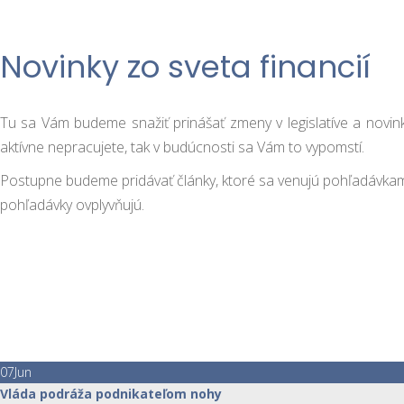
Novinky zo sveta financií
Tu sa Vám budeme snažiť prinášať zmeny v legislatíve a novink
aktívne nepracujete, tak v budúcnosti sa Vám to vypomstí.
Postupne budeme pridávať články, ktoré sa venujú pohľadávkam. 
pohľadávky ovplyvňujú.
07
Jun
Vláda podráža podnikateľom nohy