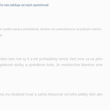
čo nás odlišuje od iných spoločností:
e im systém správy pohľadávok, školíme ich zamestnancov za jediným cieľom -
ty
m, lebo tam má xy € a iné pohľadávky nemá. Keď sme sa na jeho
 doplnkové služby a výsledkom bolo, že medziročne klientovi sme
anú mu dodávať tovar a začnú inkasovať od neho platby skôr ako