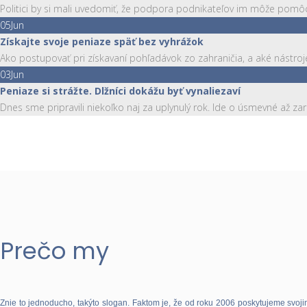
Politici by si mali uvedomiť, že podpora podnikateľov im môže pomôcť 
05
Jun
Získajte svoje peniaze späť bez vyhrážok
Ako postupovať pri získavaní pohľadávok zo zahraničia, a aké nástro
03
Jun
Peniaze si strážte. Dlžníci dokážu byť vynaliezaví
Dnes sme pripravili niekoľko naj za uplynulý rok. Ide o úsmevné až zará
Prečo my
Znie to jednoducho, takýto slogan. Faktom je, že od roku 2006 poskytujeme svoj