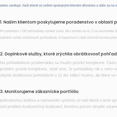
alebo zanikajú. Naši klienti sú našimi spokojnými klientmi dlhodobo a stále sa n
1. Našim klientom poskytujeme poradenstvo v oblasti
Pri podnikaní v SR pohľadávky vznikať budú. Bez ohľadu na to, či sa ekonomike da
zabrániť vzniku dubióznych pohľadávok. O úspechoch v tejto činnosti hovoria práve n
2. Doplnkové služby, ktoré zrýchlia obrátkovosť pohľa
Na pohľadávkovú problematiku sa musíte pozrieť komplexne. Často 
problém pozreli komplexne, zistili sme, že pohľadávky nik u neho ne
zlepšili obrátkovosť pohľadávok o 22 dní. Málo? možno, ale klient sa
3. Monitorujeme zákaznícke portfólio
Jednoduchou službou a nastavením systému sú naši klienti o krok vp
zistí problém konkurenčný dodávateľ, ktorému potom obvykle ostane 