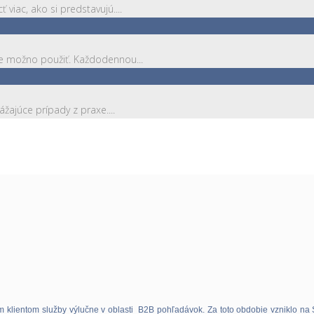
viac, ako si predstavujú....
je možno použiť. Každodennou...
žajúce prípady z praxe....
im klientom služby výlučne v oblasti B2B pohľadávok. Za toto obdobie vzniklo na