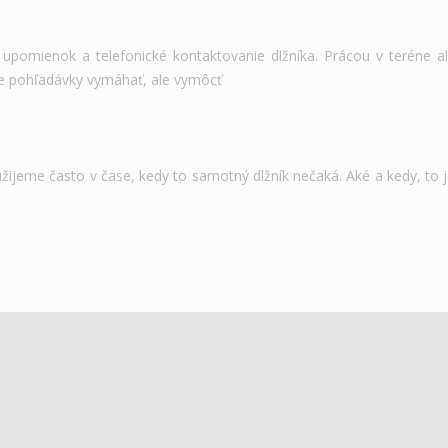
e upomienok a telefonické kontaktovanie dlžníka. Prácou v teréne
te pohľadávky vymáhať, ale vymôcť
žijeme často v čase, kedy to samotný dlžník nečaká. Aké a kedy, to